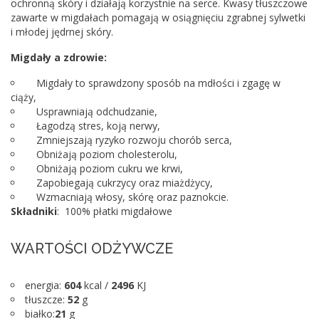
ochronną skóry i działają korzystnie na serce. Kwasy tłuszczowe
zawarte w migdałach pomagają w osiągnięciu zgrabnej sylwetki
i młodej jędrnej skóry.
Migdały a zdrowie:
Migdały to sprawdzony sposób na mdłości i zgagę w
ciąży,
Usprawniają odchudzanie,
Łagodzą stres, koją nerwy,
Zmniejszają ryzyko rozwoju chorób serca,
Obniżają poziom cholesterolu,
Obniżają poziom cukru we krwi,
Zapobiegają cukrzycy oraz miażdżycy,
Wzmacniają włosy, skórę oraz paznokcie.
Składniki
: 100% płatki migdałowe
WARTOŚCI ODŻYWCZE
energia:
604
kcal /
2496
KJ
tłuszcze:
52
g
białko:
21
g