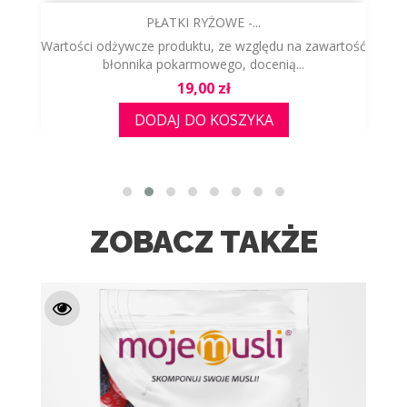
PŁATKI RYŻOWE -...
u
Wartości odżywcze produktu, ze względu na zawartość
błonnika pokarmowego, docenią...
Cena
19,00 zł
DODAJ DO KOSZYKA
ZOBACZ TAKŻE