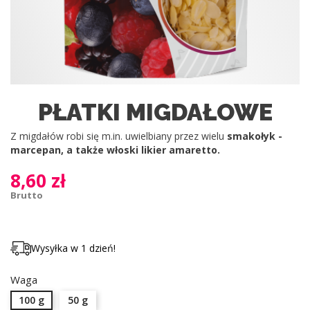
PŁATKI MIGDAŁOWE
Z migdałów robi się m.in. uwielbiany przez wielu
smakołyk -
marcepan, a także włoski likier amaretto.
8,60 zł
Brutto
Wysyłka w 1 dzień!
Waga
100 g
50 g