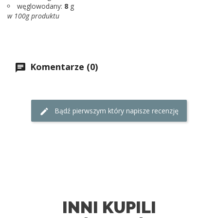
węglowodany:
8
g
w 100g produktu
Komentarze (0)
Bądź pierwszym który napisze recenzję
INNI KUPILI