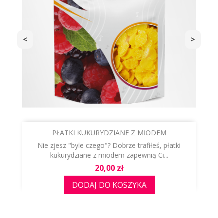
<
>
PŁATKI KUKURYDZIANE Z MIODEM
Nie zjesz "byle czego"? Dobrze trafiłeś, płatki
kukurydziane z miodem zapewnią Ci...
Cena
20,00 zł
DODAJ DO KOSZYKA