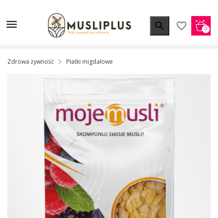


favorite_border
0
Zdrowa żywność
Płatki migdałowe