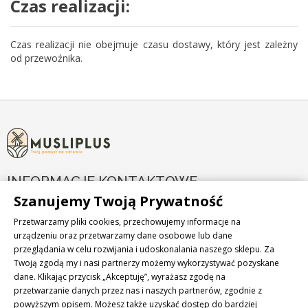
Czas realizacji:
Czas realizacji nie obejmuje czasu dostawy, który jest zależny
od przewoźnika.
INFORMACJE KONTAKTOWE

Szanujemy Twoją Prywatność
PRODUKTY

Przetwarzamy pliki cookies, przechowujemy informacje na
urządzeniu oraz przetwarzamy dane osobowe lub dane
przeglądania w celu rozwijania i udoskonalania naszego sklepu. Za
NASZA FIRMA

Twoją zgodą my i nasi partnerzy możemy wykorzystywać pozyskane
dane. Klikając przycisk „Akceptuję”, wyrażasz zgodę na
NEWSLETTER
przetwarzanie danych przez nas i naszych partnerów, zgodnie z
powyższym opisem. Możesz także uzyskać dostęp do bardziej