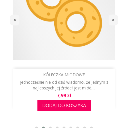
<
>
KÓŁECZKA MIODOWE
Jednocześnie nie od dziś wiadomo, że jednym z
najlepszych jej źródeł jest miód,...
Cena
7,99 zł
DODAJ DO KOSZYKA