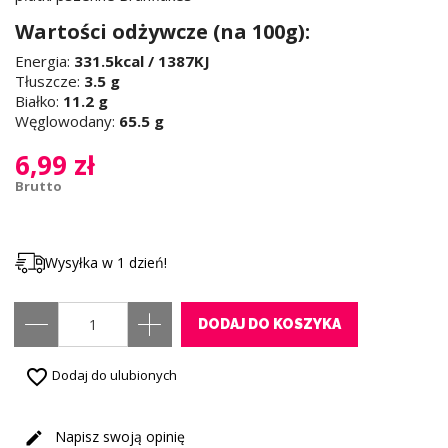
Wartości odżywcze (na 100g):
Energia:
331.5kcal / 1387KJ
Tłuszcze:
3.5 g
Białko:
11.2 g
Węglowodany:
65.5 g
6,99 zł
Brutto
Wysyłka w 1 dzień!
DODAJ DO KOSZYKA
favorite_border
Dodaj do ulubionych
Napisz swoją opinię