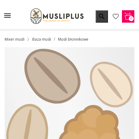


favorite_border
0
Mixer musli
Baza musli
Musli błonnikowe