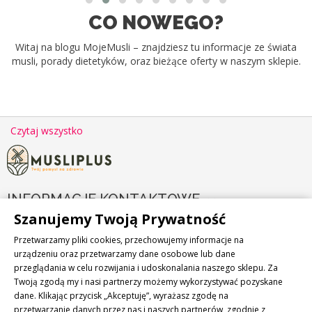
CO NOWEGO?
Witaj na blogu MojeMusli – znajdziesz tu informacje ze świata
musli, porady dietetyków, oraz bieżące oferty w naszym sklepie.
Czytaj wszystko
INFORMACJE KONTAKTOWE

Szanujemy Twoją Prywatność
PRODUKTY

Przetwarzamy pliki cookies, przechowujemy informacje na
urządzeniu oraz przetwarzamy dane osobowe lub dane
przeglądania w celu rozwijania i udoskonalania naszego sklepu. Za
NASZA FIRMA

Twoją zgodą my i nasi partnerzy możemy wykorzystywać pozyskane
dane. Klikając przycisk „Akceptuję”, wyrażasz zgodę na
NEWSLETTER
przetwarzanie danych przez nas i naszych partnerów, zgodnie z