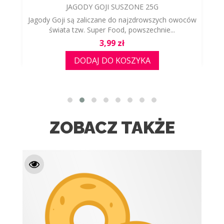
JAGODY GOJI SUSZONE 25G
Jagody Goji są zaliczane do najzdrowszych owoców
świata tzw. Super Food, powszechnie...
Cena
3,99 zł
DODAJ DO KOSZYKA
ZOBACZ TAKŻE