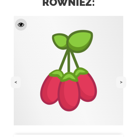
RÓWNIEŻ:
<
>