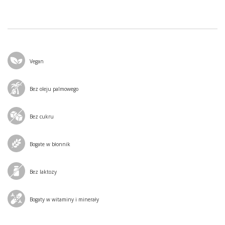
Vegan
Bez oleju palmowego
Bez cukru
Bogate w błonnik
Bez laktozy
Bogaty w witaminy i minerały