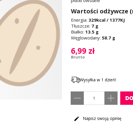
płatki owsiane
Wartości odżywcze (
Energia:
329kcal / 1377KJ
Tłuszcze:
7 g
Białko:
13.5 g
Węglowodany:
58.7 g
6,99 zł
Brutto
Wysyłka w 1 dzień!
DO
Napisz swoją opinię