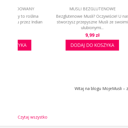
PŁATKI PSZENNE
ódłem
Płatki pszenne posiadają wysoką
Kl
n z grupy
zawartość błonnika pokarmowego, oraz
witamin z grupy B,...
Cena
6,99 zł
A
DODAJ DO KOSZYKA
Witaj na blogu MojeMusli – z
Czytaj wszystko