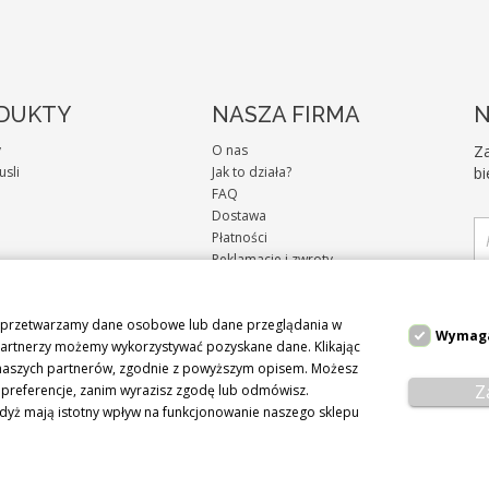
DUKTY
NASZA FIRMA
N
y
O nas
Za
usli
Jak to działa?
bi
FAQ
Dostawa
Płatności
Reklamacje i zwroty
Regulamin sklepu
pr
Polityka Cookies
az przetwarzamy dane osobowe lub dane przeglądania w
Polityka Prywatności
Wymag
 partnerzy możemy wykorzystywać pozyskane dane. Klikając
Kontakt
i naszych partnerów, zgodnie z powyższym opisem. Możesz
Z
e preferencje, zanim wyrazisz zgodę lub odmówisz.
dyż mają istotny wpływ na funkcjonowanie naszego sklepu
Facebook
Instagram
|
© 2026 MusliPlus
Polityka Prywatności