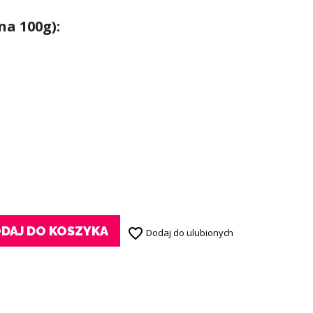
na 100g):
DAJ DO KOSZYKA
favorite_border
Dodaj do ulubionych