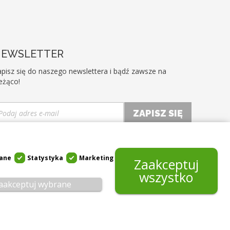
EWSLETTER
pisz się do naszego newslettera i bądź zawsze na
eżąco!
Akceptuję ogólne warunki użytkowania i politykę
ywatności *
ane
Statystyka
Marketing
Zaakceptuj
wszystko
aakceptuj wybrane