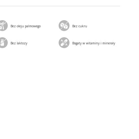
Bez oleju palmowego
Bez cukru
Bez laktozy
Bogaty w witaminy i minerały