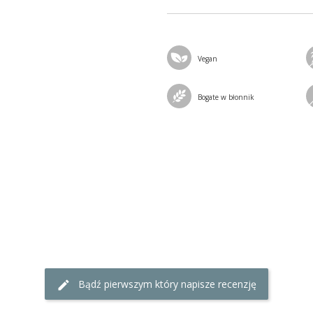
Vegan
Bogate w błonnik
Bądź pierwszym który napisze recenzję