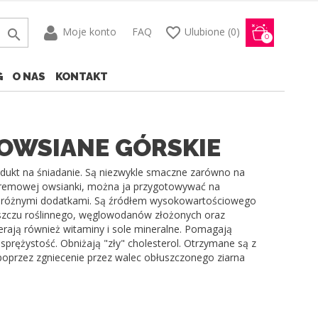
favorite_border
Moje konto
FAQ
Ulubione
(0)

0
G
O NAS
KONTAKT
 OWSIANE GÓRSKIE
odukt na śniadanie. Są niezwykle smaczne zarówno na
 kremowej owsianki, można ja przygotowywać na
z różnymi dodatkami. Są źródłem wysokowartościowego
uszczu roślinnego, węglowodanów złożonych oraz
erają również witaminy i sole mineralne. Pomagają
sprężystość. Obniżają "zły" cholesterol. Otrzymane są z
 poprzez zgniecenie przez walec obłuszczonego ziarna