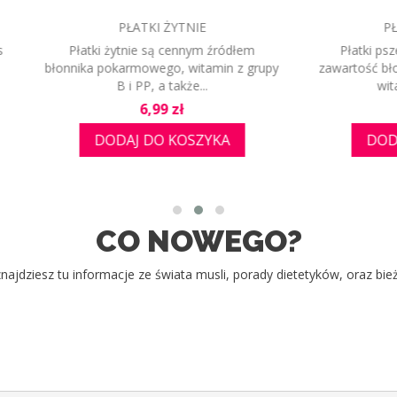
MUSLI CLASSIC
GRANOLA NATUR
asyczny mix musli w najlepszym
Crunchy naturalne, znane 
wydaniu. Podstawa większości
granola to chrupiące złoc
mieszanek musli na...
owsiane w...
Cena
Cena
6,99 zł
8,99 zł
DODAJ DO KOSZYKA
DODAJ DO KOS
CO NOWEGO?
najdziesz tu informacje ze świata musli, porady dietetyków, oraz bie