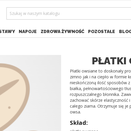
STAWY
NAPOJE
ZDROWA ŻYWNOŚĆ
POZOSTAŁE
BLO
PŁATKI
Płatki owsiane to doskonały pr
zimno jak i na ciepło w formie
nieskończoną ilość sposobów 
białka, pełnowartościowego tł
rozpuszczalnego błonnika. Zawi
zachować skórze elastyczność i 
całego ziarna. Otrzymuje się je
owsa.
Skład: