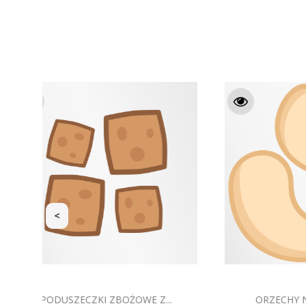
<
ŻURAWINA LIOFILIZOWANA