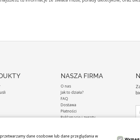
DUKTY
NASZA FIRMA
N
y
O nas
Za
usli
Jak to działa?
bi
FAQ
Dostawa
Płatności
Reklamacje i zwroty
Regulamin sklepu
pr
Polityka Cookies
az przetwarzamy dane osobowe lub dane przeglądania w
Polityka Prywatności
Wymag