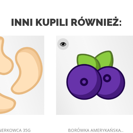
INNI KUPILI RÓWNIEŻ:
MUSLI PŁATKI 6 ZBÓŻ
PAŁECZKI WIELOZBOŻOW