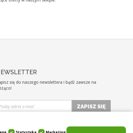
EWSLETTER
pisz się do naszego newslettera i bądź zawsze na
eżąco!
Akceptuję ogólne warunki użytkowania i politykę
ywatności *
ane
Statystyka
Marketing