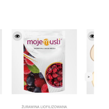
>
E 70G
COOKIES & CREAM