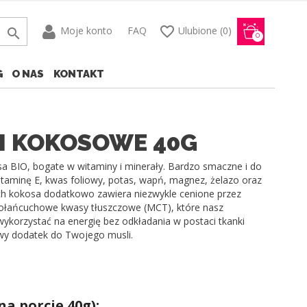
favorite_border
Moje konto
FAQ
Ulubione
(0)

0
G
O NAS
KONTAKT
I KOKOSOWE 40G
osa BIO, bogate w witaminy i minerały. Bardzo smaczne i do
itaminę E, kwas foliowy, potas, wapń, magnez, żelazo oraz
ch kokosa dodatkowo zawiera niezwykle cenione przez
iołańcuchowe kwasy tłuszczowe (MCT), które nasz
wykorzystać na energię bez odkładania w postaci tkanki
owy dodatek do Twojego musli.
na porcję 40g):