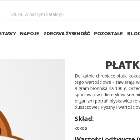
STAWY
NAPOJE
ZDROWA ŻYWNOŚĆ
POZOSTAŁE
BLO
PŁATK
Delikatnie chrupiace płatki kok
tego wartościowe - zawierają w
9 gram błonnika na 100 g. Orze
sportowców i dietetyków średn
organizm potrafi błyskawicznie 
tłuszczowej. Pyszny i wartości
Skład:
kokos
Wartości odżywcze (