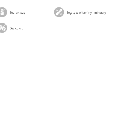
Bez laktozy
Bogaty w witaminy i minerały
Bez cukru