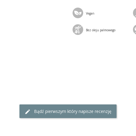
Vegan
Bez oleju palmowego
Bądź pierwszym który napisze recenzję