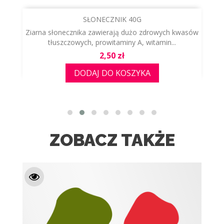
SŁONECZNIK 40G
Ziarna słonecznika zawierają dużo zdrowych kwasów
tłuszczowych, prowitaminy A, witamin...
Cena
2,50 zł
DODAJ DO KOSZYKA
ZOBACZ TAKŻE