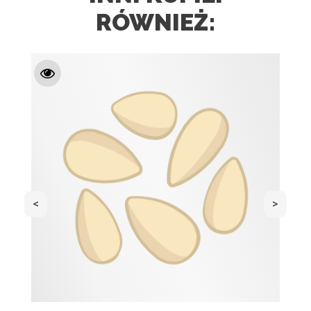
RÓWNIEŻ:
<
>