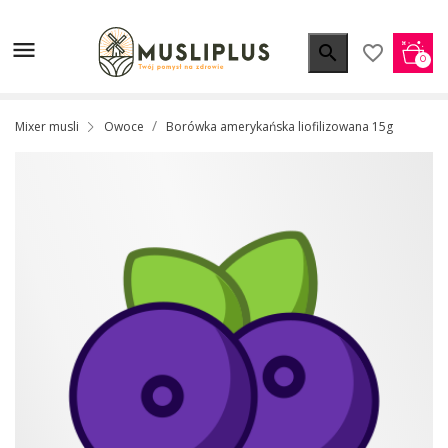


favorite_border
0
Mixer musli
Owoce
Borówka amerykańska liofilizowana 15g