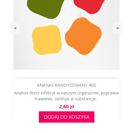
<
>
ANANAS KANDYZOWANY 40G
Ananas tłumi infekcje w naszym organizmie, poprawia
trawienie, obfituje w substancje...
Cena
2,60 zł
DODAJ DO KOSZYKA