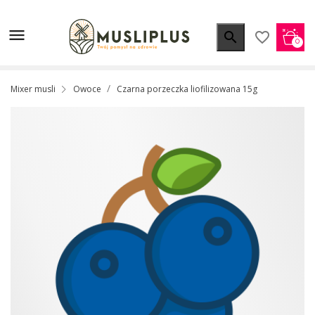


favorite_border
0
Mixer musli
Owoce
Czarna porzeczka liofilizowana 15g