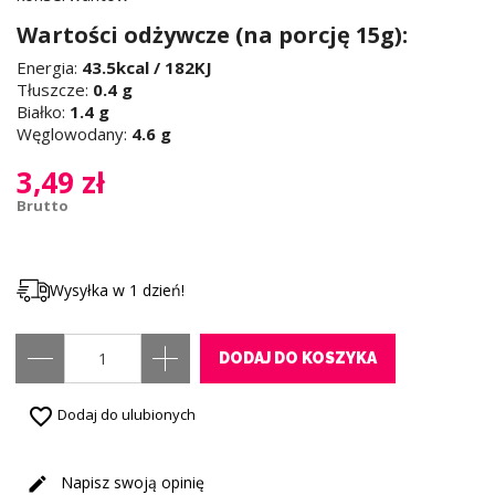
Wartości odżywcze (na porcję 15g):
Energia:
43.5kcal / 182KJ
Tłuszcze:
0.4 g
Białko:
1.4 g
Węglowodany:
4.6 g
3,49 zł
Brutto
Wysyłka w 1 dzień!
DODAJ DO KOSZYKA
favorite_border
Dodaj do ulubionych
Napisz swoją opinię