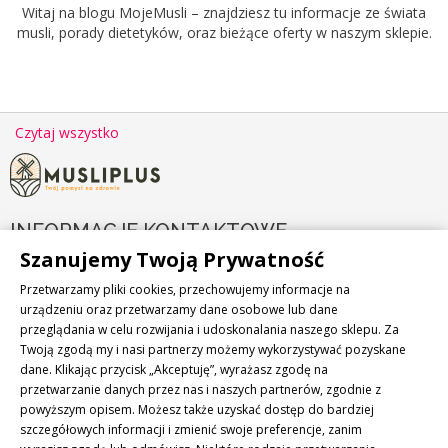
Witaj na blogu MojeMusli – znajdziesz tu informacje ze świata
musli, porady dietetyków, oraz bieżące oferty w naszym sklepie.
Czytaj wszystko
INFORMACJE KONTAKTOWE

Szanujemy Twoją Prywatność
PRODUKTY

Przetwarzamy pliki cookies, przechowujemy informacje na
urządzeniu oraz przetwarzamy dane osobowe lub dane
przeglądania w celu rozwijania i udoskonalania naszego sklepu. Za
NASZA FIRMA

Twoją zgodą my i nasi partnerzy możemy wykorzystywać pozyskane
dane. Klikając przycisk „Akceptuję”, wyrażasz zgodę na
NEWSLETTER
przetwarzanie danych przez nas i naszych partnerów, zgodnie z
powyższym opisem. Możesz także uzyskać dostęp do bardziej
Zapisz się do naszego newslettera i bądź zawsze na bieżąco!
szczegółowych informacji i zmienić swoje preferencje, zanim