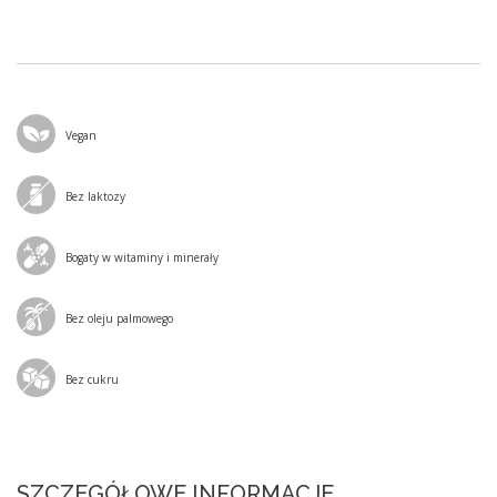
Vegan
Bez laktozy
Bogaty w witaminy i minerały
Bez oleju palmowego
Bez cukru
SZCZEGÓŁOWE INFORMACJE