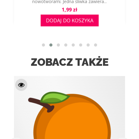
nowotworami. Jedna śliwka zawiera...
Cena
1,99 zł
DODAJ DO KOSZYKA
ZOBACZ TAKŻE