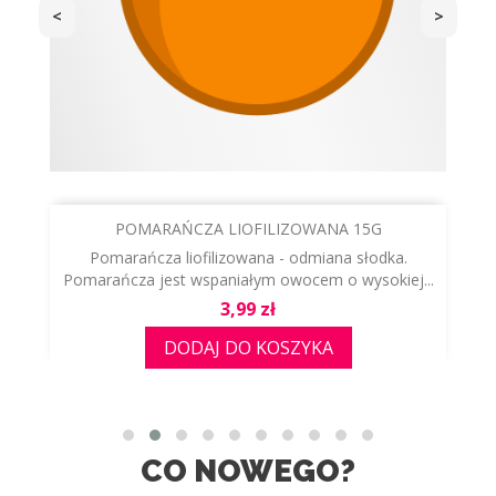
<
>
POMARAŃCZA LIOFILIZOWANA 15G
Pomarańcza liofilizowana - odmiana słodka.
Pomarańcza jest wspaniałym owocem o wysokiej...
Cena
3,99 zł
DODAJ DO KOSZYKA
CO NOWEGO?