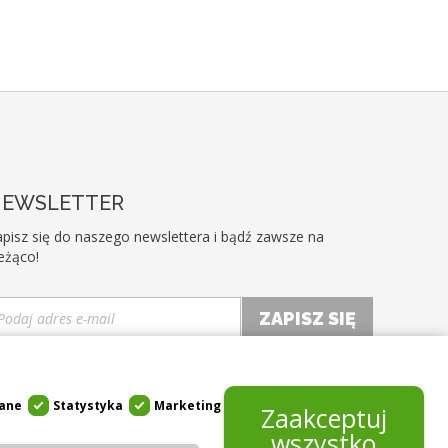
EWSLETTER
pisz się do naszego newslettera i bądź zawsze na
eżąco!
Akceptuję ogólne warunki użytkowania i politykę
ywatności *
ane
Statystyka
Marketing
Zaakceptuj
wszystko