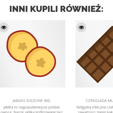
INNI KUPILI RÓWNIEŻ:
EKOLADA MLECZNA 40G
MORWA BIAŁA SUSZONA
a mleczna czekolada o wysokiej
Owoce morwy białej kszt
ści ziaren kakaowca (min. 34%
przypominają owoce jeżyny, p