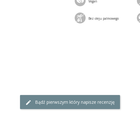
Vegan
Bez oleju palmowego
Bądź pierwszym który napisze recenzję