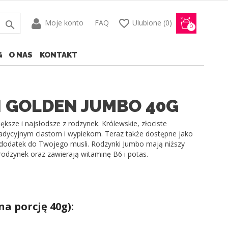
favorite_border
Moje konto
FAQ
Ulubione
(0)

0
G
O NAS
KONTAKT
 GOLDEN JUMBO 40G
ksze i najsłodsze z rodzynek. Królewskie, złociste
radycyjnym ciastom i wypiekom. Teraz także dostępne jako
 dodatek do Twojego musli. Rodzynki Jumbo mają niższy
rodzynek oraz zawierają witaminę B6 i potas.
na porcję 40g):