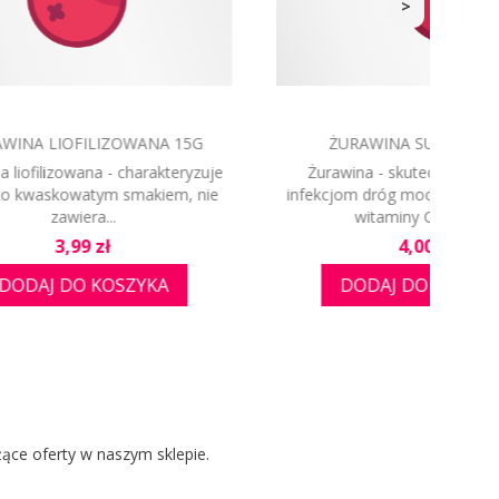
>
0G
ŚLIWKA SUSZONA 40G
obiega
Suszone śliwki skutecznie chronią przed
M
Bogata w
starzeniem i nowotworami. Jedna śliwka
malin
zawiera...
Cena
1,99 zł
A
DODAJ DO KOSZYKA
żące oferty w naszym sklepie.