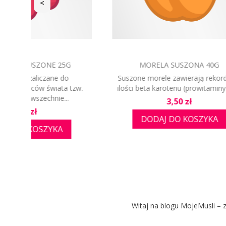
<
BRZOSKWINIA LIOFILIZOWANA 15G
ŻURA
dowe
Brzoskwinie są cennym źródłem beta-
Żurawina
),...
karotenu i błonnika. Zawierają też sporo
się lek
witamin z...
Cena
3,99 zł
DODAJ DO KOSZYKA
Witaj na blogu MojeMusli – z