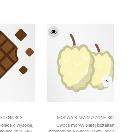
>
 30G
JAGODY GOJI SUSZONE 25G
ałtem
Jagody Goji są zaliczane do
osiadają
najzdrowszych owoców świata tzw.