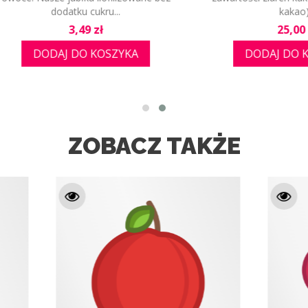
kakao)...
słodki, delikatny i...
Cena
Cena
25,00 zł
3,49 zł
DODAJ DO KOSZYKA
DODAJ DO KOSZYK
ZOBACZ TAKŻE