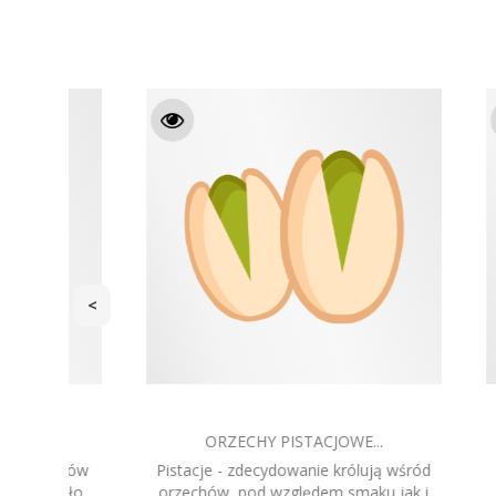
<
JABŁKO SUSZONE 40G
CZ
wśród
Jabłka to najpopularniejsze polskie
Belgijsk
ak i
owoce. Nasze jabłka liofilizowane bez
zawarto