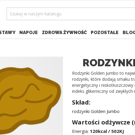
STAWY
NAPOJE
ZDROWA ŻYWNOŚĆ
POZOSTAŁE
BLO
RODZYNKI
Rodzynki Golden Jumbo to najwię
rodzynki, które dodają smaku t
energetyczny i niskotłuszczowy
indeks glikemiczny od zwykłych 
Skład:
rodzynki Golden Jumbo
Wartości odżywcze (
Energia:
120kcal / 502KJ