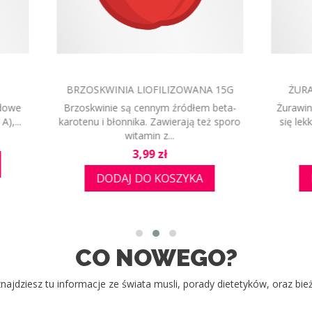
WINA LIOFILIZOWANA 15G
ŻURAWINA SUSZONA 4
 liofilizowana - charakteryzuje
Żurawina - skutecznie zap
ko kwaskowatym smakiem, nie
infekcjom dróg moczowych. 
zawiera...
witaminy C, A, B1,...
Cena
Cena
3,99 zł
4,00 zł
DODAJ DO KOSZYKA
DODAJ DO KOSZYK
CO NOWEGO?
najdziesz tu informacje ze świata musli, porady dietetyków, oraz bie