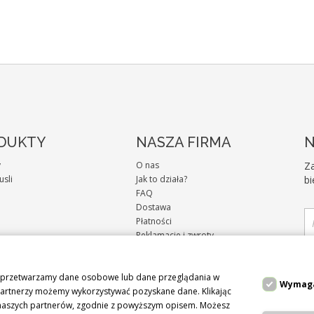
DUKTY
NASZA FIRMA
N
y
O nas
Za
usli
Jak to działa?
bi
FAQ
Dostawa
Płatności
Reklamacje i zwroty
Regulamin sklepu
pr
Polityka Cookies
az przetwarzamy dane osobowe lub dane przeglądania w
Polityka Prywatności
Wymag
 partnerzy możemy wykorzystywać pozyskane dane. Klikając
Kontakt
i naszych partnerów, zgodnie z powyższym opisem. Możesz