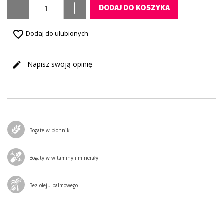
DODAJ DO KOSZYKA
favorite_border
Dodaj do ulubionych
Napisz swoją opinię
Bogate w błonnik
Bogaty w witaminy i minerały
Bez oleju palmowego