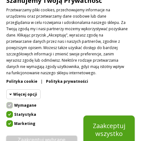
Szanujemy Twoją Prywatność
PRODUKTY

Przetwarzamy pliki cookies, przechowujemy informacje na
urządzeniu oraz przetwarzamy dane osobowe lub dane
przeglądania w celu rozwijania i udoskonalania naszego sklepu. Za
NASZA FIRMA

Twoją zgodą my i nasi partnerzy możemy wykorzystywać pozyskane
dane. Klikając przycisk „Akceptuję”, wyrażasz zgodę na
NEWSLETTER
przetwarzanie danych przez nas i naszych partnerów, zgodnie z
powyższym opisem. Możesz także uzyskać dostęp do bardziej
Zapisz się do naszego newslettera i bądź zawsze na bieżąco!
szczegółowych informacji i zmienić swoje preferencje, zanim
wyrazisz zgodę lub odmówisz. Niektóre rodzaje przetwarzania
danych nie wymagają zgody użytkownika, gdyż mają istotny wpływ
na funkcjonowanie naszego sklepu internetowego.
Akceptuję ogólne warunki użytkowania i politykę prywatności
Polityka cookie
|
Polityka prywatności
*
Więcej opcji
Wymagane
Cookie funkcjonalne
Facebook
Instagram
Wymagane
Statystyka
Wymagane pliki cookie oraz cookie
Marketing
HttpOnly. Pliki cookie wymagane do
Zaakceptuj
Cookie
przeglądania witryny i korzystania z jej
|
© 2026 MusliPlus
Polityka Prywatności
wszystko
statystyczne
podstawowych funkcji. Te pliki cookie
Powered by:
Click Leaders
Zaakceptuj wybrane