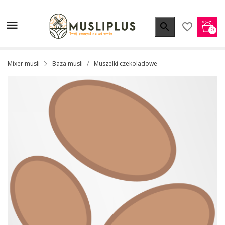


favorite_border
0
Mixer musli
Baza musli
Muszelki czekoladowe