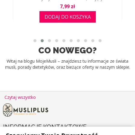
Cena
7,99 zł
DODAJ DO KOSZYKA
CO NOWEGO?
Witaj na blogu MojeMusli – znajdziesz tu informacje ze świata
musli, porady dietetyków, oraz bieżące oferty w naszym sklepie.
Czytaj wszystko
INFORMACJE KONTAKTOWE
