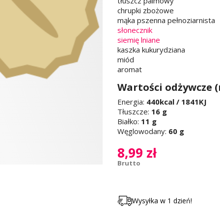
tłuszcz palmowy
chrupki zbożowe
mąka pszenna pełnoziarnista
słonecznik
siemię lniane
kaszka kukurydziana
miód
aromat
Wartości odżywcze (
Energia:
440kcal / 1841KJ
Tłuszcze:
16 g
Białko:
11 g
Węglowodany:
60 g
8,99 zł
Brutto
Wysyłka w 1 dzień!