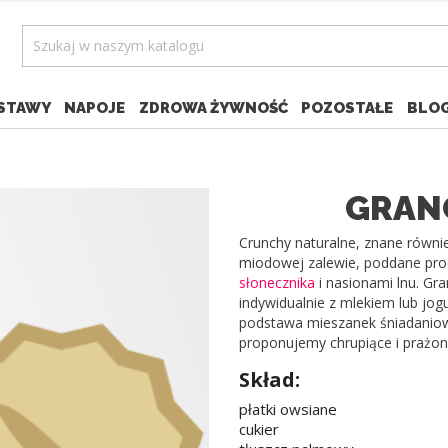
STAWY
NAPOJE
ZDROWA ŻYWNOŚĆ
POZOSTAŁE
BLO
GRAN
Crunchy naturalne, znane równie
miodowej zalewie, poddane pro
słonecznika
i nasionami lnu. Gr
indywidualnie z mlekiem lub jog
podstawa mieszanek śniadaniow
proponujemy chrupiące i prażone
Skład:
płatki owsiane
cukier