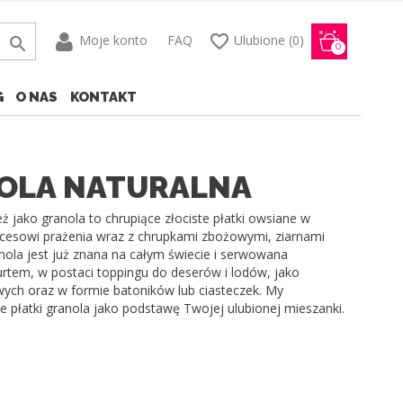
favorite_border
Moje konto
FAQ
Ulubione
(0)

0
G
O NAS
KONTAKT
OLA NATURALNA
ż jako granola to chrupiące złociste płatki owsiane w
cesowi prażenia wraz z chrupkami zbożowymi, ziarnami
anola jest już znana na całym świecie i serwowana
urtem, w postaci toppingu do deserów i lodów, jako
ych oraz w formie batoników lub ciasteczek. My
 płatki granola jako podstawę Twojej ulubionej mieszanki.