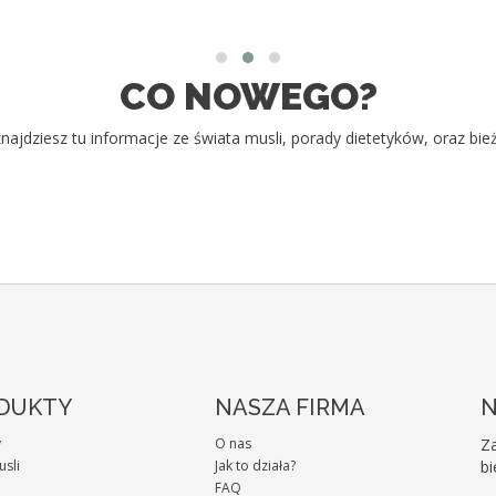
CO NOWEGO?
najdziesz tu informacje ze świata musli, porady dietetyków, oraz bie
DUKTY
NASZA FIRMA
N
y
O nas
Za
usli
Jak to działa?
bi
FAQ