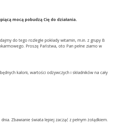
piącą mocą pobudzą Cię do działania.
ajmy do tego rozległe pokłady witamin, m.in. z grupy B
u pokarmowego. Proszę Państwa, oto Pan pełne ziarno w
ędnych kalorii, wartości odżywczych i składników na cały
 dnia. Zbawianie świata lepiej zacząć z pełnym żołądkiem.