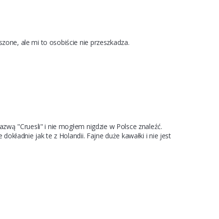
one, ale mi to osobiście nie przeszkadza.
zwą "Cruesli" i nie mogłem nigdzie w Polsce znaleźć. 
kładnie jak te z Holandii. Fajne duże kawałki i nie jest 