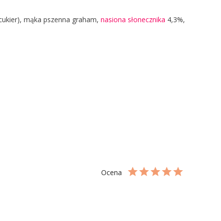
 cukier), mąka pszenna graham,
nasiona słonecznika
4,3%,
Ocena