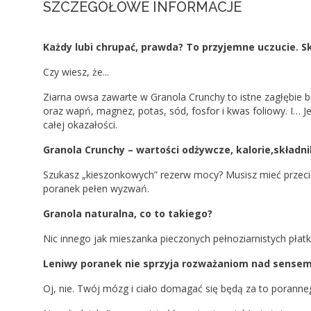
SZCZEGÓŁOWE INFORMACJE
Każdy lubi chrupać, prawda? To przyjemne uczucie. S
Czy wiesz, że...
Ziarna owsa zawarte w Granola Crunchy to istne zagłębie 
oraz wapń, magnez, potas, sód, fosfor i kwas foliowy. I… 
całej okazałości.
Granola Crunchy – wartości odżywcze, kalorie,składni
Szukasz „kieszonkowych” rezerw mocy? Musisz mieć przecież
poranek pełen wyzwań.
Granola naturalna, co to takiego?
Nic innego jak mieszanka pieczonych pełnoziarnistych pł
Leniwy poranek nie sprzyja rozważaniom nad sensem 
Oj, nie. Twój mózg i ciało domagać się będą za to poranneg