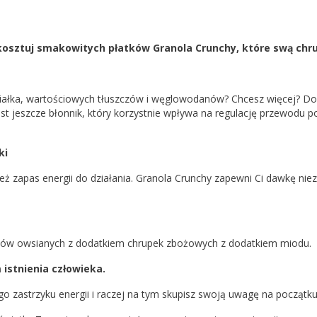
kosztuj smakowitych płatków Granola Crunchy, które swą chru
białka, wartościowych tłuszczów i węglowodanów? Chcesz więcej? Dod
Jest jeszcze błonnik, który korzystnie wpływa na regulację przewod
ki
 zapas energii do działania. Granola Crunchy zapewni Ci dawkę niezb
atków owsianych z dodatkiem chrupek zbożowych z dodatkiem miodu.
istnienia człowieka.
o zastrzyku energii i raczej na tym skupisz swoją uwagę na początku