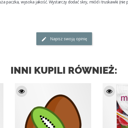
Napisz swoją opinię
INNI KUPILI RÓWNIEŻ: