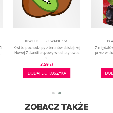
WI LIOFILIZOWANE 15G
PŁATKI MIGDAŁOWE
ochodzący z terenów dzisiejszej
Z migdałów robi się m.in. uw
landii brązowy włochaty owoc
przez wielu smakołyk - marc
o...
także włoski...
Cena
Cena
3,59 zł
8,60 zł
DODAJ DO KOSZYKA
DODAJ DO KOSZYK
ZOBACZ TAKŻE