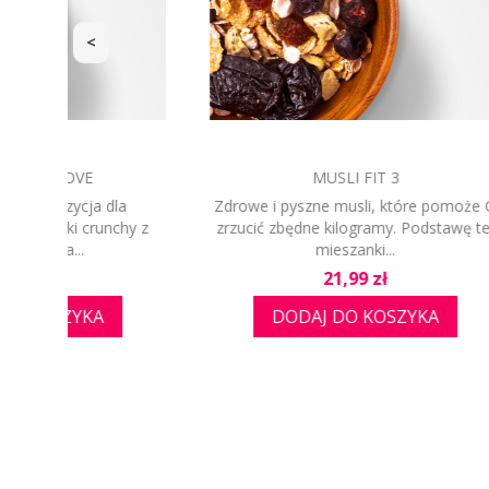
<
MUSLI FIT 3
KI
a
Zdrowe i pyszne musli, które pomoże Ci
Kiwi to p
hy z
zrzucić zbędne kilogramy. Podstawę tej
Nowej Ze
mieszanki...
Cena
21,99 zł
DODAJ DO KOSZYKA