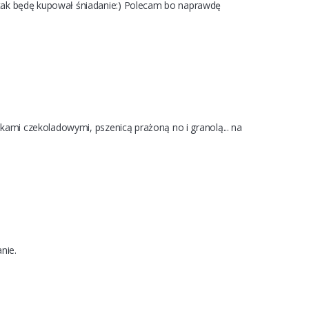
 tak będę kupował śniadanie:) Polecam bo naprawdę 
lkami czekoladowymi, pszenicą prażoną no i granolą... na 
nie.