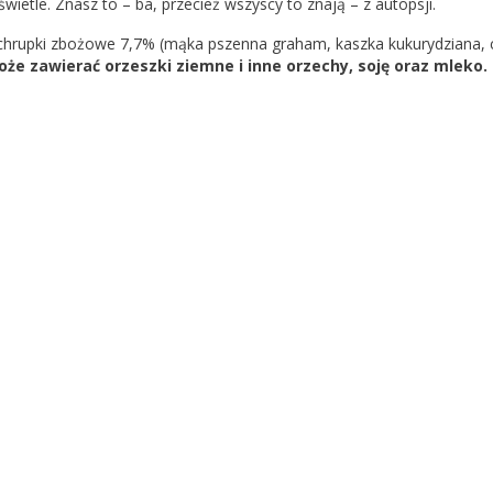
wietle. Znasz to – ba, przecież wszyscy to znają – z autopsji.
y, chrupki zbożowe 7,7% (mąka pszenna graham, kaszka kukurydziana,
że zawierać orzeszki ziemne i inne orzechy, soję oraz mleko.