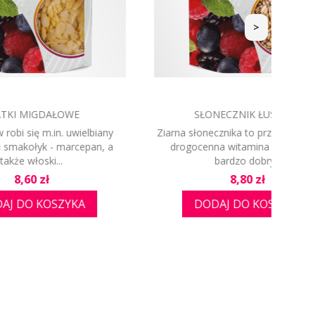
>
SŁONECZNIK ŁUSKANY
ielbiany
Ziarna słonecznika to przede wszystkim
epan, a
drogocenna witamina A, która ma
bardzo dobry...
Cena
8,80 zł
A
DODAJ DO KOSZYKA