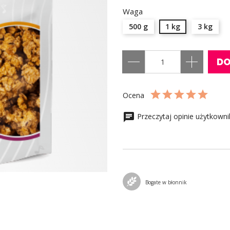
Waga
500 g
1 kg
3 kg
DO
Ocena
Przeczytaj opinie użytkown
Bogate w błonnik