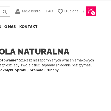
favorite_border
Moje konto
FAQ
Ulubione
(0)

0
G
O NAS
KONTAKT
OLA NATURALNA
gotowanie?
Szukasz niezapomnianych wrażeń smakowych
agniesz, aby Twoje dzieci zajadały śniadanie bez grymasu
kołyki. Spróbuj Granola Crunchy.