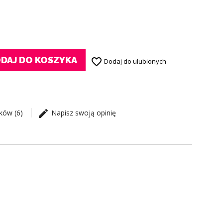
DAJ DO KOSZYKA
favorite_border
Dodaj do ulubionych
ików (6)
Napisz swoją opinię