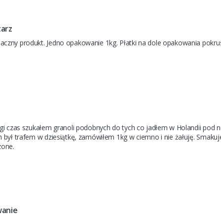
arz
czny produkt. Jedno opakowanie 1kg. Płatki na dole opakowania pokrusz
gi czas szukałem granoli podobnych do tych co jadłem w Holandii pod na
 był trafem w dziesiątkę, zamówiłem 1kg w ciemno i nie żałuję. Smakuje do
zone.
anie