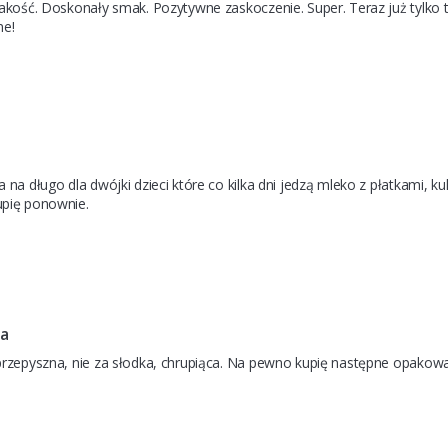
jakość. Doskonały smak. Pozytywne zaskoczenie. Super. Teraz już tylko
ne!
a
 na długo dla dwójki dzieci które co kilka dni jedzą mleko z płatkami, ku
pię ponownie.
ja
przepyszna, nie za słodka, chrupiąca. Na pewno kupię następne opakowa