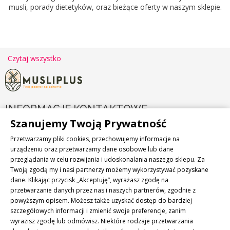
musli, porady dietetyków, oraz bieżące oferty w naszym sklepie.
Czytaj wszystko
INFORMACJE KONTAKTOWE

Szanujemy Twoją Prywatność
PRODUKTY

Przetwarzamy pliki cookies, przechowujemy informacje na
urządzeniu oraz przetwarzamy dane osobowe lub dane
przeglądania w celu rozwijania i udoskonalania naszego sklepu. Za
NASZA FIRMA

Twoją zgodą my i nasi partnerzy możemy wykorzystywać pozyskane
dane. Klikając przycisk „Akceptuję”, wyrażasz zgodę na
NEWSLETTER
przetwarzanie danych przez nas i naszych partnerów, zgodnie z
powyższym opisem. Możesz także uzyskać dostęp do bardziej
Zapisz się do naszego newslettera i bądź zawsze na bieżąco!
szczegółowych informacji i zmienić swoje preferencje, zanim
wyrazisz zgodę lub odmówisz. Niektóre rodzaje przetwarzania