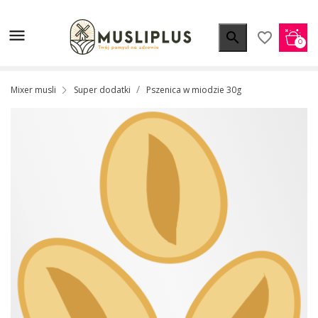


favorite_border
0
Mixer musli
Super dodatki
Pszenica w miodzie 30g