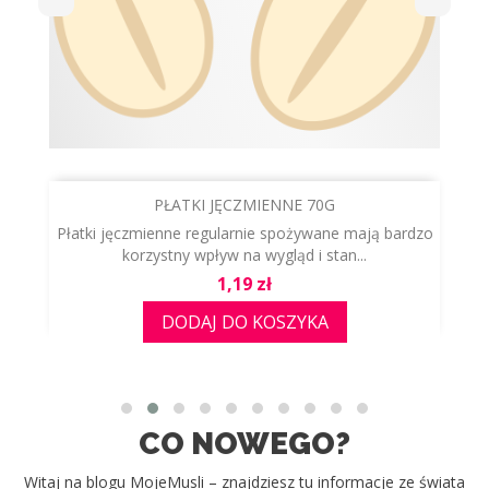
PŁATKI JĘCZMIENNE 70G
a
Płatki jęczmienne regularnie spożywane mają bardzo
korzystny wpływ na wygląd i stan...
Cena
1,19 zł
DODAJ DO KOSZYKA
CO NOWEGO?
Witaj na blogu MojeMusli – znajdziesz tu informacje ze świata