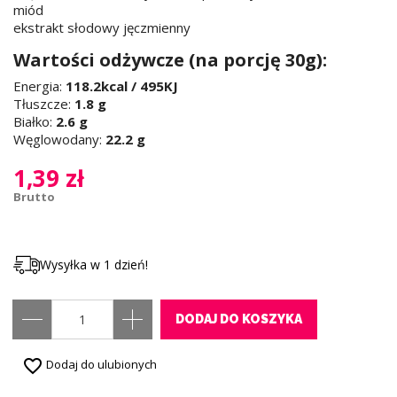
miód
ekstrakt słodowy jęczmienny
Wartości odżywcze (na porcję 30g):
Energia:
118.2kcal / 495KJ
Tłuszcze:
1.8 g
Białko:
2.6 g
Węglowodany:
22.2 g
1,39 zł
Brutto
Wysyłka w 1 dzień!
DODAJ DO KOSZYKA
favorite_border
Dodaj do ulubionych